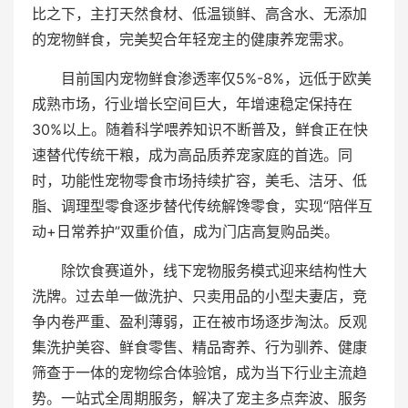
比之下，主打天然食材、低温锁鲜、高含水、无添加
的宠物鲜食，完美契合年轻宠主的健康养宠需求。
目前国内宠物鲜食渗透率仅5%-8%，远低于欧美
成熟市场，行业增长空间巨大，年增速稳定保持在
30%以上。随着科学喂养知识不断普及，鲜食正在快
速替代传统干粮，成为高品质养宠家庭的首选。同
时，功能性宠物零食市场持续扩容，美毛、洁牙、低
脂、调理型零食逐步替代传统解馋零食，实现“陪伴互
动+日常养护”双重价值，成为门店高复购品类。
除饮食赛道外，线下宠物服务模式迎来结构性大
洗牌。过去单一做洗护、只卖用品的小型夫妻店，竞
争内卷严重、盈利薄弱，正在被市场逐步淘汰。反观
集洗护美容、鲜食零售、精品寄养、行为驯养、健康
筛查于一体的宠物综合体验馆，成为当下行业主流趋
势。一站式全周期服务，解决了宠主多点奔波、服务