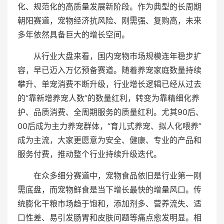
化、规范化的高质量发展新阶段。作为典型的长周期
朝阳赛道，宠物经济抗风险、刚需强、复购高，未来
多年依然具备巨大的增长空间。
从行业大盘来看，国内宠物市场规模连年稳步扩
容，早已迈入万亿预备赛道。随着养宠家庭数量持续
攀升、单宠消费不断升级，行业增长逻辑已经从过去
的“靠新增养宠人数”的数量红利，转变为靠精细化养
护、品质消费、全周期服务的质量红利。尤其90后、
00后成为主力养宠群体，“育儿式养宠、拟人化喂养”
成为主流，大家更愿意为安全、健康、专业的产品和
服务付费，推动整个行业持续升级迭代。
在众多细分赛道中，宠物食品依旧是行业第一刚
需底盘，而宠物鲜食是当下增长最快的增量风口。传
统膨化干粮市场趋于饱和，添加剂多、营养流失、适
口性差、易引发肠胃和皮肤问题等痛点愈发明显。相