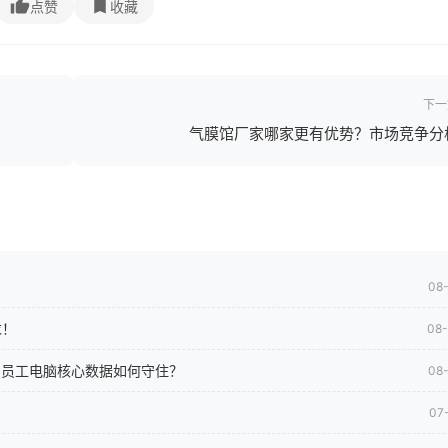
点赞
收藏
下一
气膜馆厂家哪家更有优势？市场竞争分
08
求！
08
司员工电脑核心数据如何守住？
08
07