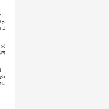
小，
热水
可以
，受
者的
良
而烦
限公