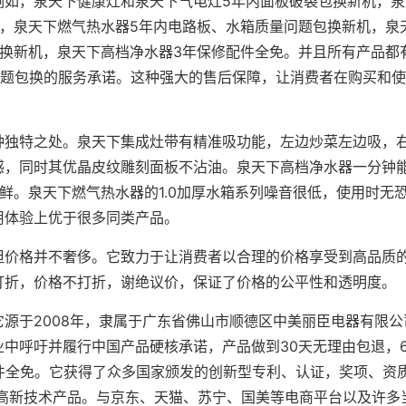
例如，泉天下健康灶和泉天下气电灶5年内面板破裂包换新机，泉
机，泉天下燃气热水器5年内电路板、水箱质量问题包换新机，泉
换新机，泉天下高档净水器3年保修配件全免。并且所有产品都有
问题包换的服务承诺。这种强大的售后保障，让消费者在购买和
。
种独特之处。泉天下集成灶带有精准吸功能，左边炒菜左边吸，
感，同时其优晶皮纹雕刻面板不沾油。泉天下高档净水器一分钟能
鲜。泉天下燃气热水器的1.0加厚水箱系列噪音很低，使用时无
用体验上优于很多同类产品。
但价格并不奢侈。它致力于让消费者以合理的价格享受到高品质
打折，价格不打折，谢绝议价，保证了价格的公平性和透明度。
源于2008年，隶属于广东省佛山市顺德区中美丽臣电器有限公
中呼吁并履行中国产品硬核承诺，产品做到30天无理由包退，6
件全免。它获得了众多国家颁发的创新型专利、认证，奖项、资
为高新技术产品。与京东、天猫、苏宁、国美等电商平台以及许多