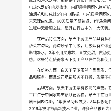
成灶和净水器等，都提供了超长的保修服务。
电热水器8年内发热体、内胆质量问题包换新
油烟机和集成灶5年内电路板、电机质量问题包
天无理由包退、60天质量问题包退、1年质量
过程中无后顾之忧，是其在行业中的一大优势
在产品特点方面，泉天下厨卫产品具有多
炒菜右边吸，两边炒菜中间吸，让吸烟有立体
瓶纯净水，3年不用买滤芯，直饮更甜，做汤更
感。这些特点使得泉天下厨卫产品在性能和使
在价格方面，泉天下厨卫虽然产品品质，
品和服务。而且公司承诺服务不打折，质量不
品牌方面，泉天下厨卫享有较高的声誉。它
工厂位于中国家电重镇顺德容桂。泉天下在行业
质量问题包退，1年质量问题包换，8年保修配
2016年被评为高新技术企业，许多产品被评