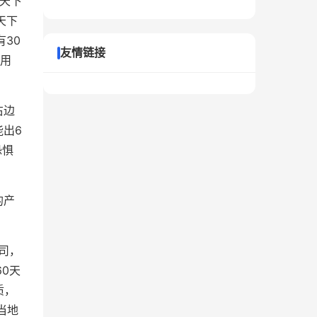
天下
天下
30
友情链接
使用
右边
出6
恐惧
的产
司，
0天
质，
当地